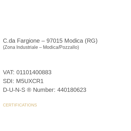
Legal and operational headquarters
C.da Fargione – 97015 Modica (RG)
(Zona Industriale – Modica/Pozzallo)
Naval Interior S.r.l.
VAT: 01101400883
SDI: M5UXCR1
D-U-N-S ® Number: 440180623
CERTIFICATIONS
WHISTLEBLOWING
PRIVACY POLICY
COOKIE POLICY
PRESS KIT