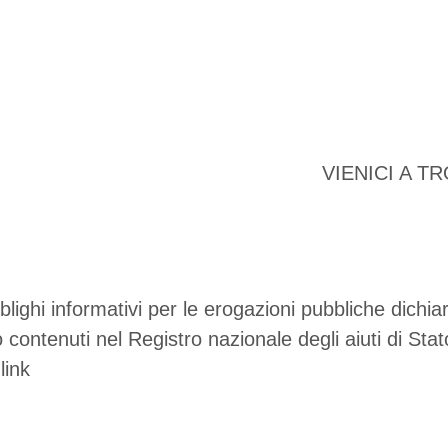
C.da Fargione
VIENICI A T
blighi informativi per le erogazioni pubbliche dichiara
ontenuti nel Registro nazionale degli aiuti di Stato d
link
enza/faces/pages/TrasparenzaAiuto.jspx