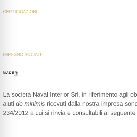
CERTIFICAZIONI
WHISTLEBLOWING
INFORMATIVA PRIVACY
INFORMATIVA COOKIE
PRESS KIT
IMPEGNO SOCIALE
La società Naval Interior Srl, in riferimento agli ob
aiuti
de minimis
ricevuti dalla nostra impresa sono c
234/2012 a cui si rinvia e consultabili al seguente 
https://www.rna.gov.it/RegistroNazionaleTraspar