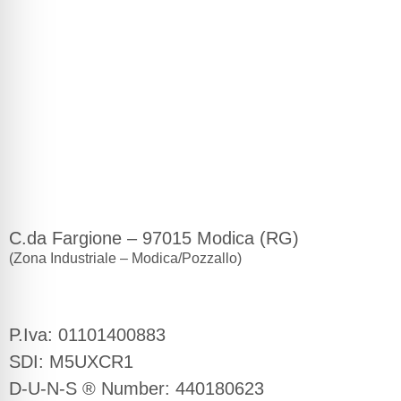
Sede Legale e Operativa
C.da Fargione – 97015 Modica (RG)
(Zona Industriale – Modica/Pozzallo)
Naval Interior S.r.l.
P.Iva: 01101400883
SDI: M5UXCR1
D-U-N-S ® Number: 440180623