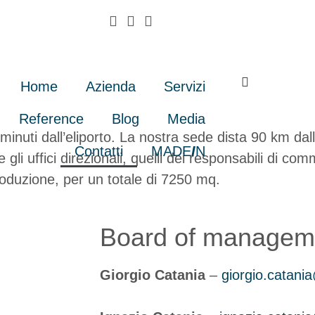
Home
Azienda
Servizi
Reference
Blog
Media
 minuti dall’eliporto. La nostra sede dista 90 km dal
Contatti
MADE
I
N
li uffici direzionali, quelli dei responsabili di comme
 produzione, per un totale di 7250 mq.
Board of managem
Giorgio Catania
–
giorgio.catania