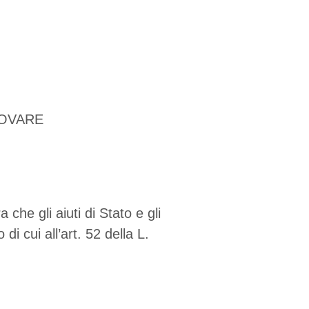
 - Modica (RG)
ROVARE
 che gli aiuti di Stato e gli
i cui all’art. 52 della L.