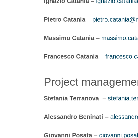
Ignazio Catania
–
ignazio.catania
Pietro Catania
–
pietro.catania@na
Massimo Catania
–
massimo.cata
Francesco Catania
–
francesco.ca
Project manageme
Stefania Terranova
–
stefania.te
Alessandro Beninati
–
alessandro
Giovanni Posata
–
giovanni.posat