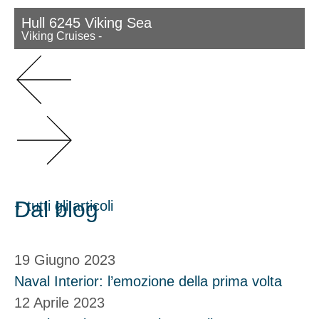
Hull 6245 Viking Sea
Viking Cruises
-
Dal blog
+ tutti gli articoli
19 Giugno 2023
Naval Interior: l’emozione della prima volta
12 Aprile 2023