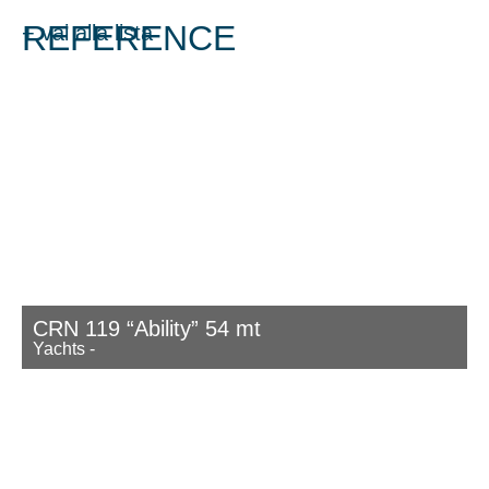
REFERENCE
+ vai alla lista
CRN 119 “Ability” 54 mt
Yachts
-