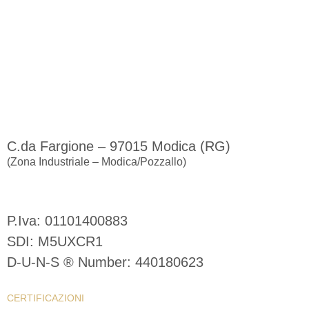
Sede Legale e Operativa
C.da Fargione – 97015 Modica (RG)
(Zona Industriale – Modica/Pozzallo)
Naval Interior S.r.l.
P.Iva: 01101400883
SDI: M5UXCR1
D-U-N-S ® Number: 440180623
CERTIFICAZIONI