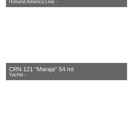
Holland America Line
-
CRN 121 “Maraja” 54 mt
Yachts
-