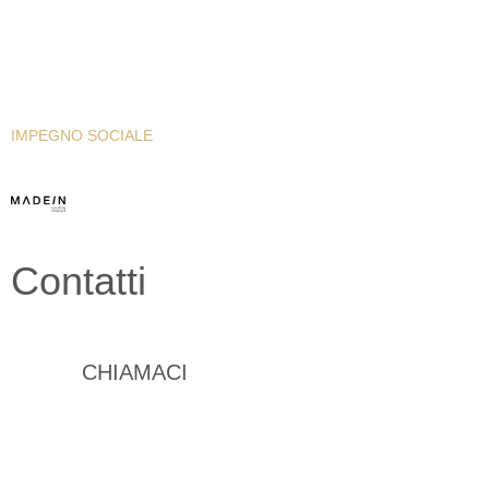
WHISTLEBLOWING
INFORMATIVA PRIVACY
INFORMATIVA COOKIE
PRESS KIT
IMPEGNO SOCIALE
Contatti
+39 0932 777903
CHIAMACI
info@navalinterior.it