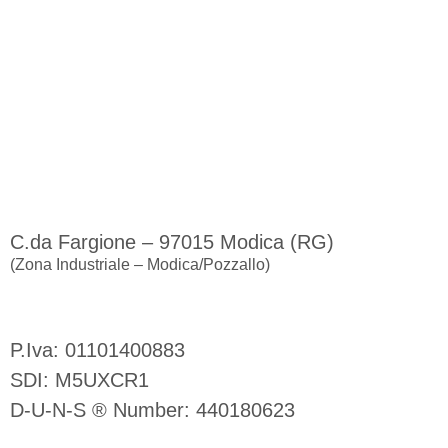
Sede Legale e Operativa
C.da Fargione – 97015 Modica (RG)
(Zona Industriale – Modica/Pozzallo)
Naval Interior S.r.l.
P.Iva: 01101400883
SDI: M5UXCR1
D-U-N-S ® Number: 440180623