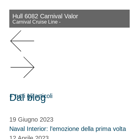
Hull 6082 Carnival Valor
Carnival Cruise Line
-
Dal blog
+ tutti gli articoli
19 Giugno 2023
Naval Interior: l’emozione della prima volta
12 Aprile 2023