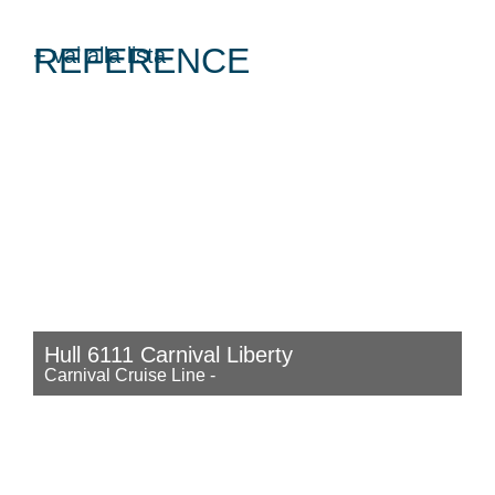
REFERENCE
+ vai alla lista
Hull 6111 Carnival Liberty
Carnival Cruise Line
-